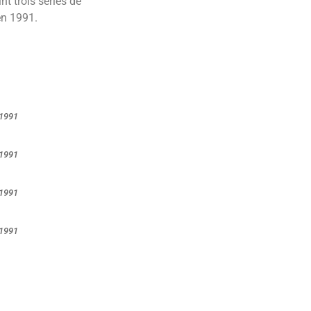
nt trois séries de
en 1991.
1991
1991
1991
1991