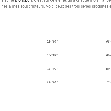
ais sur le
Monopoly
. C’est sur ce thème, qu’à chaque mois, j’ai pei
tinés à mes souscripteurs. Voici deux des trois séries produites 
02-1991
03-
05-1991
06-
08-1991
09-
11-1991
12-