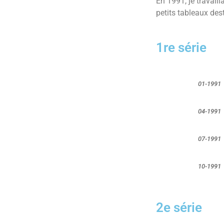
En 1991, je travaill
petits tableaux des
1re série
01-1991
04-1991
07-1991
10-1991
2e série