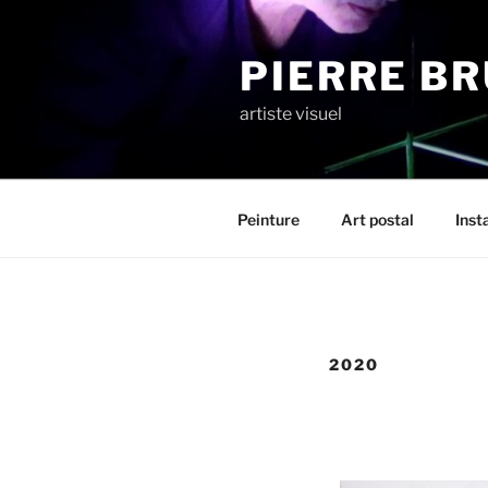
PIERRE B
artiste visuel
Peinture
Art postal
Inst
2020