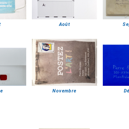
t
Août
Se
re
Novembre
D