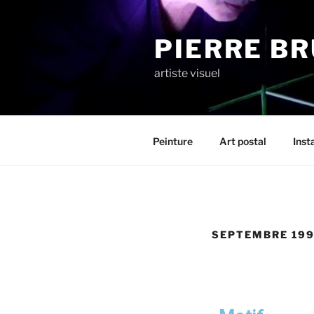
PIERRE B
artiste visuel
Peinture
Art postal
Inst
SEPTEMBRE 19