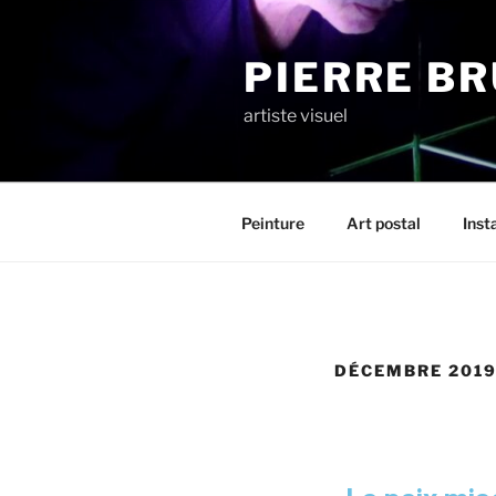
PIERRE B
artiste visuel
Peinture
Art postal
Inst
DÉCEMBRE 201