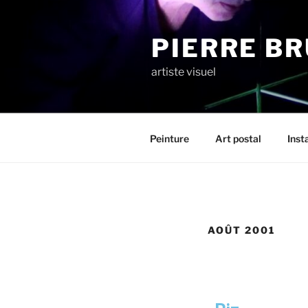
PIERRE B
artiste visuel
Peinture
Art postal
Inst
AOÛT 2001